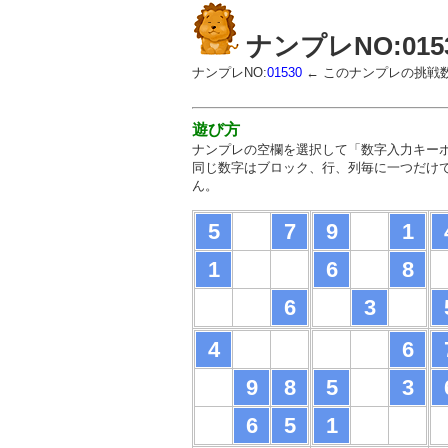
ナンプレNO:015
ナンプレNO:
01530
← このナンプレの挑戦
遊び方
ナンプレの空欄を選択して「数字入力キー
同じ数字はブロック、行、列毎に一つだけ
ん。
5
7
9
1
1
6
8
6
3
4
6
9
8
5
3
6
5
1