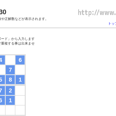
30
数や正解数などが表示されます。
トッ
ボード」から入力します
で重複する事は出来ませ
4
6
7
5
8
1
7
2
6
1