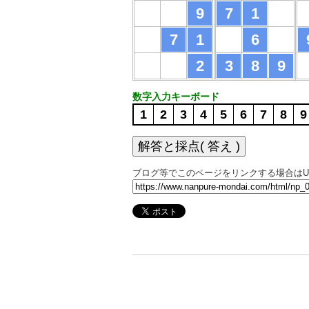
9
7
1
7
1
6
2
3
8
9
数字入力キーボード
1
2
3
4
5
6
7
8
9
ブログ等でこのページをリンクする場合はU