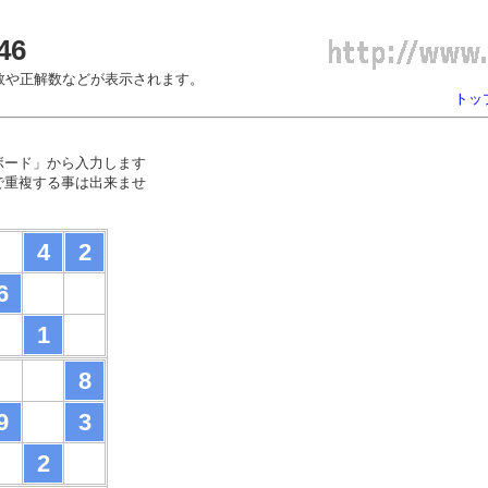
46
数や正解数などが表示されます。
トッ
ボード」から入力します
で重複する事は出来ませ
4
2
6
1
8
9
3
2