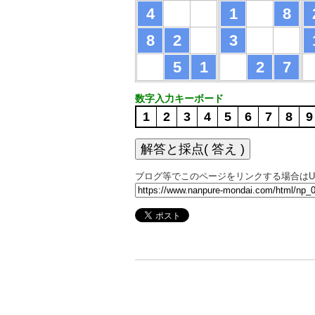
4
1
8
8
2
3
5
1
2
7
数字入力キーボード
1
2
3
4
5
6
7
8
9
ブログ等でこのページをリンクする場合はU