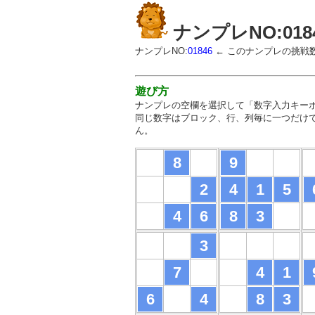
ナンプレNO:018
ナンプレNO:
01846
← このナンプレの挑戦
遊び方
ナンプレの空欄を選択して「数字入力キー
同じ数字はブロック、行、列毎に一つだけ
ん。
8
9
2
4
1
5
4
6
8
3
3
7
4
1
6
4
8
3