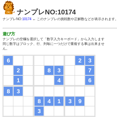
ナンプレNO:10174
ナンプレNO:
10174
← このナンプレの挑戦数や正解数などが表示されます
遊び方
ナンプレの空欄を選択して「数字入力キーボード」から入力します
同じ数字はブロック、行、列毎に一つだけで重複する事は出来ませ
ん。
6
2
3
2
8
3
7
1
4
6
8
3
8
4
1
3
9
3