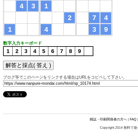
4
3
1
2
7
4
1
4
3
9
数字入力キーボード
1
2
3
4
5
6
7
8
9
ブログ等でこのページをリンクする場合はURLをコピペして下さい。
雑誌・印刷関係者の方へ
|
FAQ
Copyright 2014 無料で