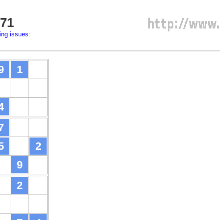
71
ing issues:
9
1
4
7
5
2
9
2