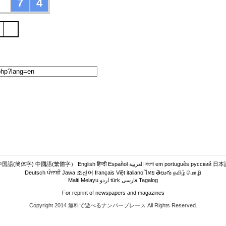
7
4
中国語(簡体字)
中國語(繁體字）
English
हिन्दी
Español
العربية
বাংলা
em português
русский
日本
Deutsch
ਪੰਜਾਬੀ
Jawa
조선어
français
Việt
italiano
ไทย
తెలుగు
தமிழ் மொழி
Malti
Melayu
اردو
türk
فارسی
Tagalog
For reprint of newspapers and magazines
Copyright 2014 無料で遊べるナンバープレース All Rights Reserved.