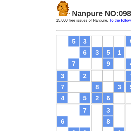
Nanpure NO:098
15,000 free issues of Nanpure.
To the follow
5
3
6
3
5
1
7
9
3
2
7
8
3
4
5
2
6
7
3
6
8