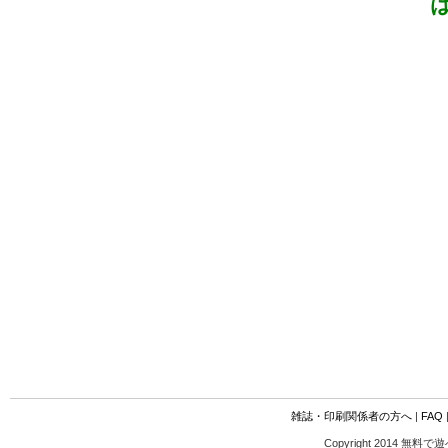
・
雑誌・印刷関係者の方へ
|
FAQ
Copyright 2014 無料で