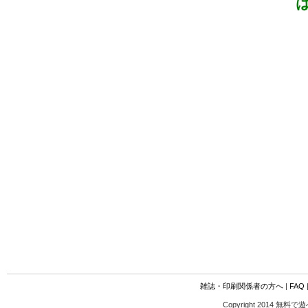
・
雑誌・印刷関係者の方へ
|
FAQ
Copyright 2014 無料で