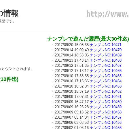
んの情報
や履歴です。
ナンプレで遊んだ履歴(最大30件迄)
・2017/09/20 15:03:35
ナンプレNO:10471
・2017/09/14 19:09:40
ナンプレNO:10470
・2017/09/14 18:53:06
ナンプレNO:10469
・2017/09/13 17:43:14
ナンプレNO:10468
・2017/09/12 17:51:35
ナンプレNO:10467
カウントされます。
・2017/09/12 17:18:12
ナンプレNO:10466
・2017/09/10 17:33:58
ナンプレNO:10465
0件迄)
・2017/09/10 17:15:36
ナンプレNO:10464
・2017/09/10 16:52:04
ナンプレNO:10463
・2017/09/10 15:37:19
ナンプレNO:10462
・2017/09/09 17:07:31
ナンプレNO:10461
・2017/09/09 16:47:17
ナンプレNO:10460
・2017/09/09 16:26:28
ナンプレNO:10459
・2017/09/09 05:13:52
ナンプレNO:10458
・2017/09/07 05:14:04
ナンプレNO:10457
・2017/09/06 03:03:53
ナンプレNO:10456
・2017/09/02 01:06:16
ナンプレNO:10455