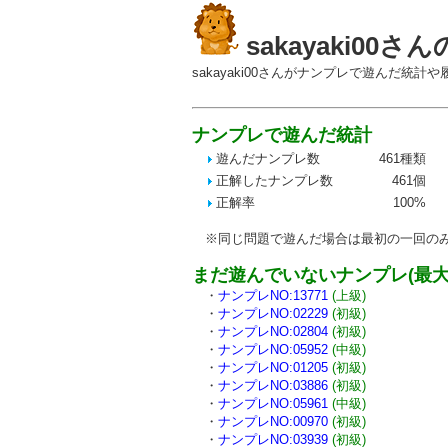
sakayaki00さ
sakayaki00さんがナンプレで遊んだ統計
ナンプレで遊んだ統計
遊んだナンプレ数
461種類
正解したナンプレ数
461個
正解率
100%
※同じ問題で遊んだ場合は最初の一回のみ
まだ遊んでいないナンプレ(最大1
・
ナンプレNO:13771
(上級)
・
ナンプレNO:02229
(初級)
・
ナンプレNO:02804
(初級)
・
ナンプレNO:05952
(中級)
・
ナンプレNO:01205
(初級)
・
ナンプレNO:03886
(初級)
・
ナンプレNO:05961
(中級)
・
ナンプレNO:00970
(初級)
・
ナンプレNO:03939
(初級)