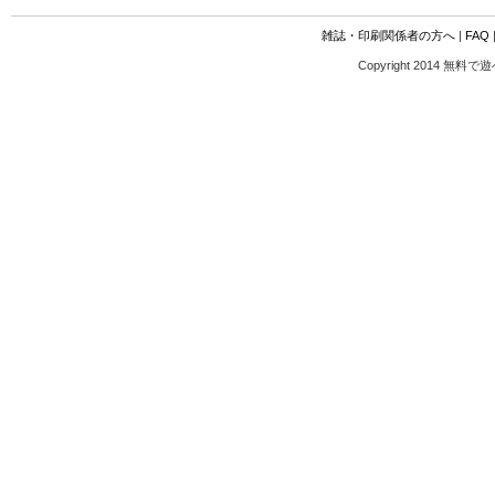
雑誌・印刷関係者の方へ
|
FAQ
Copyright 2014 無料で