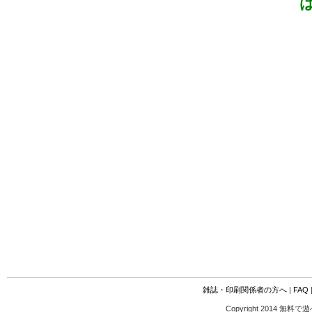
・
雑誌・印刷関係者の方へ
|
FAQ
Copyright 2014 無料で