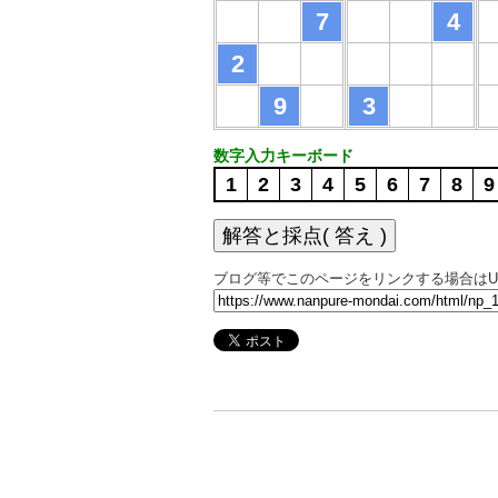
7
4
2
9
3
数字入力キーボード
1
2
3
4
5
6
7
8
9
ブログ等でこのページをリンクする場合はU