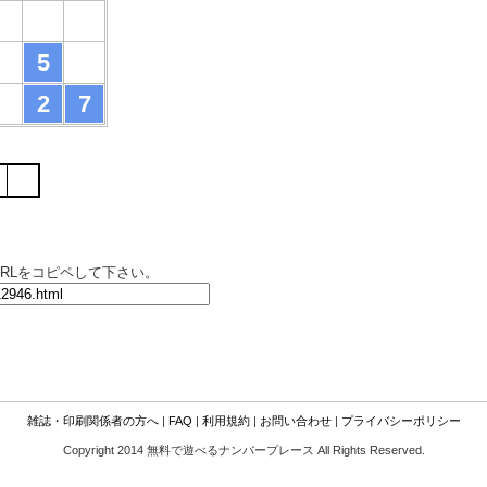
5
2
7
RLをコピペして下さい。
雑誌・印刷関係者の方へ
|
FAQ
|
利用規約
|
お問い合わせ
|
プライバシーポリシー
Copyright 2014 無料で遊べるナンバープレース All Rights Reserved.