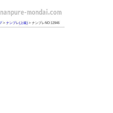
プ
>
ナンプレ(上級)
> ナンプレNO:12946