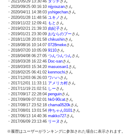
・2021/05/29 13:30:46
タッチ
さん
・2020/09/25 00:16:10
nijyouzan
さん
・2020/04/11 14:38:03
yshigechan
さん
・2020/01/28 11:48:56
ユキノ
さん
・2019/11/22 12:09:41
もと
さん
・2019/02/21 21:39:33
由紀子
さん
・2019/01/21 23:30:09
おならのプー
さん
・2018/11/28 20:01:58
chikushin
さん
・2018/08/16 10:14:07
0728meke
さん
・2018/07/20 10:05:09
9110
さん
・2018/04/08 06:27:05
つんつんつん
さん
・2018/03/28 16:22:46
Doc-san
さん
・2018/03/03 15:34:20
masuosan1
さん
・2018/02/25 06:41:02
kenmochi
さん
・2017/12/03 06:26:03
ワハハ
さん
・2017/12/01 11:33:11
アメリカ村
さん
・2017/11/19 21:02:51
しー
さん
・2017/09/17 22:28:04
penguin
さん
・2017/09/09 07:02:01
hk0-90cat
さん
・2017/08/17 23:52:18
chama0520k
さん
・2017/08/01 13:01:54
仲ちゃん0101
さん
・2017/06/13 14:40:36
makko727
さん
・2017/06/09 23:13:46
リーヌ
さん
※履歴はユーザーがランキングに参加された場合に表示されます。