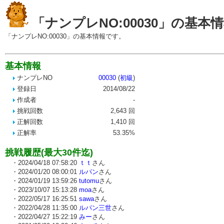
「ナンプレNO:00030」の基本
「ナンプレNO:00030」の基本情報です。
基本情報
ナンプレNO
00030
(
初級
)
登録日
2014/08/22
作成者
-
挑戦回数
2,643 回
正解回数
1,410 回
正解率
53.35%
挑戦履歴(最大30件迄)
・2024/04/18 07:58:20
ｔｔ
さん
・2024/01/20 08:00:01
ルパン
さん
・2024/01/19 13:59:26
tutomu
さん
・2023/10/07 15:13:28
moa
さん
・2022/05/17 16:25:51
sawa
さん
・2022/04/28 11:35:00
ルパン三世
さん
・2022/04/27 15:22:19
みー
さん