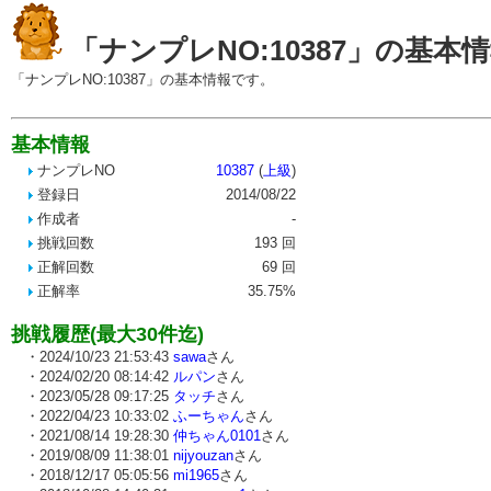
「ナンプレNO:10387」の基本
「ナンプレNO:10387」の基本情報です。
基本情報
ナンプレNO
10387
(
上級
)
登録日
2014/08/22
作成者
-
挑戦回数
193 回
正解回数
69 回
正解率
35.75%
挑戦履歴(最大30件迄)
・2024/10/23 21:53:43
sawa
さん
・2024/02/20 08:14:42
ルパン
さん
・2023/05/28 09:17:25
タッチ
さん
・2022/04/23 10:33:02
ふーちゃん
さん
・2021/08/14 19:28:30
仲ちゃん0101
さん
・2019/08/09 11:38:01
nijyouzan
さん
・2018/12/17 05:05:56
mi1965
さん